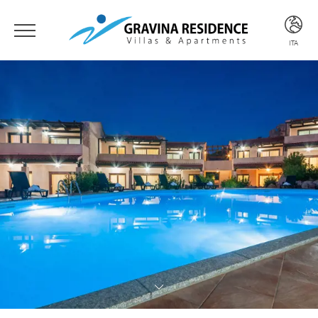
ITA
ITA
ENG