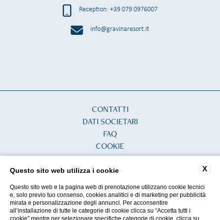
Reception: +39 079 0976007
info@gravinaresort.it
CONTATTI
DATI SOCIETARI
FAQ
COOKIE
PRIVACY
X
ACCESSIBILITÀ
Questo sito web utilizza i cookie
Questo sito web e la pagina web di prenotazione utilizzano cookie tecnici
e, solo previo tuo consenso, cookies analitici e di marketing per pubblicità
mirata e personalizzazione degli annunci. Per acconsentire
P.IVA 14923801006
all’installazione di tutte le categorie di cookie clicca su “Accetta tutti i
CIN: IT090074B4000F4649
cookie” mentre per selezionare specifiche categorie di cookie, clicca su