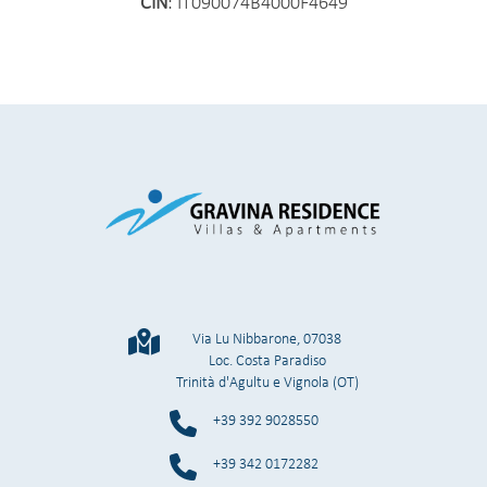
CIN
: IT090074B4000F4649
Via Lu Nibbarone, 07038
Loc. Costa Paradiso
Trinità d'Agultu e Vignola (OT)
+39 392 9028550
+39 342 0172282