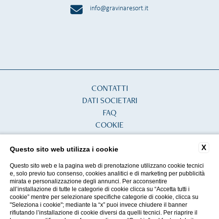
info@gravinaresort.it
CONTATTI
DATI SOCIETARI
FAQ
COOKIE
PRIVACY
X
ACCESSIBILITÀ
Questo sito web utilizza i cookie
Questo sito web e la pagina web di prenotazione utilizzano cookie tecnici
e, solo previo tuo consenso, cookies analitici e di marketing per pubblicità
mirata e personalizzazione degli annunci. Per acconsentire
P.IVA 14923801006
all’installazione di tutte le categorie di cookie clicca su “Accetta tutti i
CIN: IT090074B4000F4649
cookie” mentre per selezionare specifiche categorie di cookie, clicca su
"Seleziona i cookie"; mediante la “x” puoi invece chiudere il banner
rifiutando l’installazione di cookie diversi da quelli tecnici. Per riaprire il
WEBSITE BY BLASTNESS