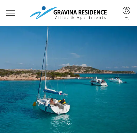
ITA
ITA
ENG