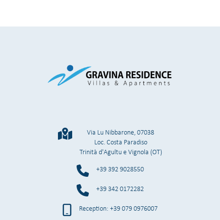
Via Lu Nibbarone, 07038
Loc. Costa Paradiso
Trinità d'Agultu e Vignola (OT)
+39 392 9028550
+39 342 0172282
Reception: +39 079 0976007